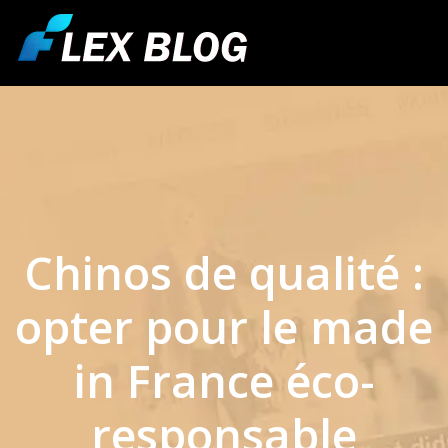
Chinos de qualité :
opter pour le made
in France éco-
responsable