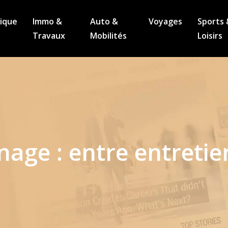
ique
Immo &
Auto &
Voyages
Sports 
Travaux
Mobilités
Loisirs
age : entre entretie