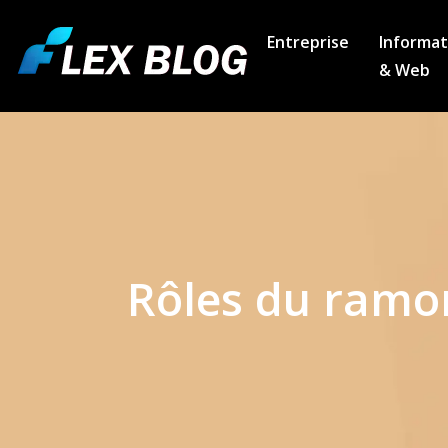
Entreprise
Informat
& Web
Rôles du ramon