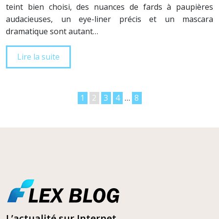
teint bien choisi, des nuances de fards à paupières
audacieuses, un eye-liner précis et un mascara
dramatique sont autant…
Lire la suite
1
2
3
4
…
8
L’actualité sur Internet